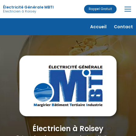
Aller
Électricité Générale MBTI
au
Rappel Gratuit
Électricien à Roisey
contenu
principal
Navigation secondaire
Accueil
Contact
Électricien à Roisey