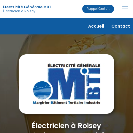
Aller
Électricité Générale MBTI
au
Rappel Gratuit
Électricien à Roisey
contenu
principal
Navigation secondaire
Accueil
Contact
Électricien à Roisey