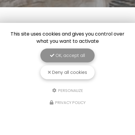
This site uses cookies and gives you control over
what you want to activate
OK, accept all
Deny all cookies
PERSONALIZE
22/04/2024
PRIVACY POLICY
Installation panneaux photovoltaiques
7 modules pv de 425WC à Veranne
Électricité Générale MBTI
a réalisé l'
installation
de panneaux photovoltaiques 7 modules pv de