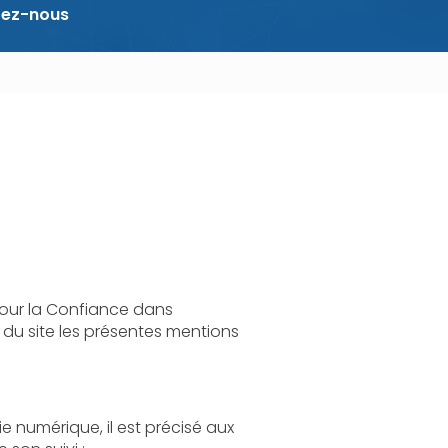
tez-nous
 dans
s
aux