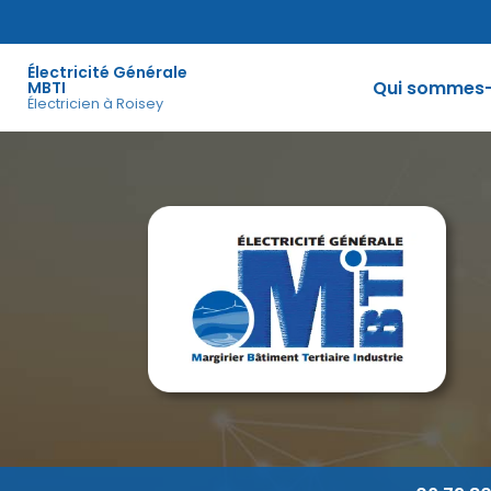
Aller
au
Navigation principale
contenu
Électricité Générale
principal
Qui sommes-
MBTI
Électricien à Roisey