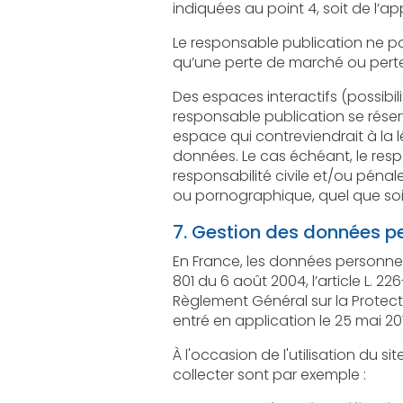
indiquées au point 4, soit de l’a
Le responsable publication ne pour
qu’une perte de marché ou perte d
Des espaces interactifs (possibilité de poser des
responsable publication se réserve le droit de supprim
espace qui contreviendrait à la législation applicable en Fra
données. Le cas échéant, le responsable publication se réserve 
responsabilité civile et/ou pénale de l’utilisateur, notamment en cas de message à 
7. Gestion des données pe
En France, les données personnelles sont
801 du 6 août 2004, l’article L. 226-13 du Co
Règlement Général sur la Protection des Donn
entré en application le 25 mai 20
À l'occasion de l'utilisation du site, peuve
collecter sont par exemple :