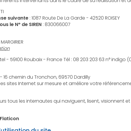
utilisateurs du site l'identité des différents intervenants dan
TI
esse suivante
: 1087 Route De La Garde - 42520 ROISEY
us le N° de SIREN
: 830066007
n MARGIRIER
tion
: OVH 140 Quai du Sartel - 59100 Roubaix - France Tél
 - 16 chemin du Tronchon, 69570 Dardilly
 des sites Internet sur mesure et améliore votre référencem
 Flaticon
tilisation du site.