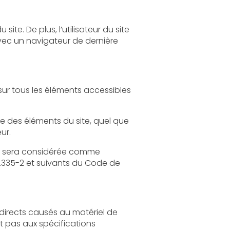
site
quel que
on écrite préalable de l'éditeur.
e comme
 du Code de
tériel de