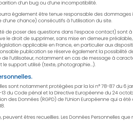
pparition d’un bug ou d’une incompatibilité.
ra également être tenue responsable des dommages indirects (t
’une chance) consécutifs à l’utilisation du site.
 questions dans l’espace contact) sont à la disposition des utilisateurs. Le
er, sans mise en demeure préalable, tout contenu déposé dans cet
nce, en particulier aux dispositions relatives à la protection des
également la possibilité de mettre en cause la
caractère raciste, injurieux, diffamant,
ou pornographique, quel que soit le support utilisé (texte, photographie…).
rsonnelles.
 notamment protégées par la loi n° 78-87 du 6 janvier 1978 modifiée, la 
de pénal et la Directive Européenne du 24 octobre 1995 ; ainsi que par le
ées (RGPD) de l’Union Européenne qui a été adopté le 14 avril 2016 et est
18.
nt êtres recueillies. Les Données Personnelles que nous sommes susceptibles de