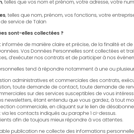
n
, telles que vos nom et prénom, votre adresse, votre numéro de téléphone, votre adresse
les
, telles que nom, prénom, vos fonctions, votre entreprise d’appartenance, si vous êtes
 de service de Talan
ées sont-elles collectées ?
manière claire et précise, de la finalité et de l’objectif recherché par la
 Données Personnelles sont collectées et traitées afin de vous permettre de
bénéficier de nos offres de services, d’exécuter nos contrats et
estion, toute demande de contact, toute demande de ren
es sur des services susceptibles de vous intéresser, la participation
sletters, étant entendu que vous gardez, à tout moment, la possibilité
n commerciale, en cliquant sur le lien de désabonnement figurant dans
via les contacts indiqués au paraphe 1 ci-dessus.
clients afin de toujours mieux répondre à vos attentes.
tion ne collecte des informations personnelles relatives à l'utilisateur que p