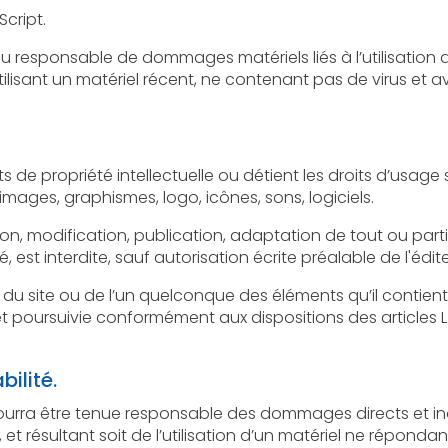
Script.
le de dommages matériels liés à l’utilisation du site. De plus, l’utilisateur du 
iel récent, ne contenant pas de virus et avec un navigateur de dernière
lectuelle ou détient les droits d’usage sur tous les éléments accessibles
sur le site, notamment les textes, images, graphismes, logo, icônes, sons, logiciels.
ication, publication, adaptation de tout ou partie des éléments du site, 
soit le moyen ou le procédé utilisé, est interdite, sauf autorisati
te ou de l’un quelconque des éléments qu’il contient sera considéré
suivie conformément aux dispositions des articles L.335-2 et suivants
bilité.
tre tenue responsable des dommages directs et indirects causés au ma
nt soit de l’utilisation d’un matériel ne répondant pas aux spécifications