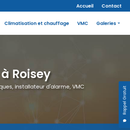
Navigation secondaire
Accueil
Contact
Climatisation et chauffage
VMC
Galeries
érale
Panneaux photovoltaïques
rusion
Électricité
rge électrique
Chauffage électrique
 à Roisey
VMC
ues, installateur d'alarme, VMC
Rappel Gratuit