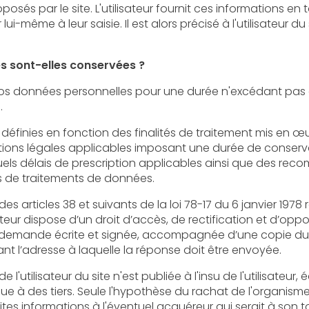
utilisateur fournit ces informations en toute connaissance de cause,
lors précisé à l'utilisateur du site l’obligation ou non de fournir
 sont-elles conservées ?
 personnelles pour une durée n'excédant pas celle nécessaire aux finalités
.
s en fonction des finalités de traitement mis en œuvre par l'éditeur e
plicables imposant une durée de conservation précise pour certaines
 prescription applicables ainsi que des recommandations de la CNIL
s de traitements de données.
8 et suivants de la loi 78-17 du 6 janvier 1978 relative à l’informatique, aux
 d’accès, de rectification et d’opposition aux données personnelles
agnée d’une copie du titre d’identité avec signature
du titulaire de la pièce, en précisant l’adresse à laquelle la réponse doit être envoyée.
r du site n'est publiée à l'insu de l'utilisateur, échangée, transférée, cédée ou
le l'hypothèse du rachat de l'organisme bénéficiaire et de ses droits
'éventuel acquéreur qui serait à son tour tenu de la même obligation