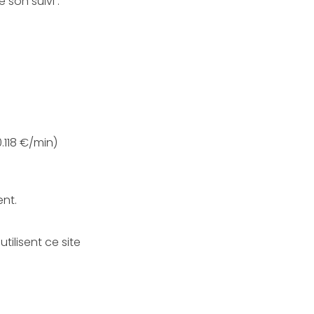
s le cadre de sa réalisation et de son suivi :
 : 08 203 203 63 n° indigo (0.118 €/min)
ent.
Sont considérés comme utilisateurs tous les internautes qui naviguent, lisent, visionnent et utilisent ce site