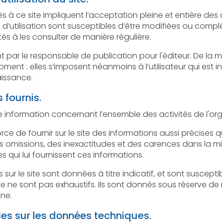
e impliquent l’acceptation pleine et entière des conditions générales d’utilisation
usceptibles d’être modifiées ou complétées à tout moment, les
utilisateurs du site sont donc invités à les consulter de manière régulière.
 responsable de publication pour l'éditeur. De la même façon, les mentions 
mposent néanmoins à l’utilisateur qui est invité à s’y référer le plus souvent
aissance.
 fournis.
rnir sur le site des informations aussi précises que possible. Toutefois, i
es inexactitudes et des carences dans la mise à jour, qu’elles soient de son
es qui lui fournissent ces informations.
e sont données à titre indicatif, et sont susceptibles d’évoluer. Par ailleur
 exhaustifs. Ils sont donnés sous réserve de modifications ayant été
gne.
les sur les données techniques.