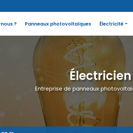
nous ?
Panneaux photovoltaïques
Électricité
Electricité gén
Alarme anti-int
Borne de recha
Électricien
Entreprise de panneaux photovoltaïq