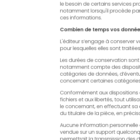
le besoin de certains services proposés par le site. L'
notamment lorsqu'il procède par lui-même à leur saisie. Il est a
ces informations.
Combien de temps vos données
L'éditeur s’engage à conserver vos données
pour lesquelles elles sont traitées
Les durées de conservation sont définie
notamment compte des dispositions légales ap
catégories de données, d’éventuels délais de
concernant certaines catégorie
Conformément aux dispositions des articles 3
fichiers et aux libertés, tout utilisateur dispose d’un droit
le concernant, en effectuant sa demande écrite et signée, accomp
Aucune information personnelle de l'utilisateu
vendue sur un support quelconque à des tiers. Seu
permettrait la transmission des dites informations à l