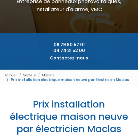
Entreprise de panneaux photovoltaïques,
installateur d'alarme, VMC
06 79 80 57 01
04 74 31 52 00
Contactez-nous
Accueil
Secteur
Maclas
Prix installation électrique maison neuve par électricien Maclas
Prix installation
électrique maison neuve
par électricien Maclas