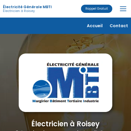
Aller
Électricité Générale MBTI
au
Rappel Gratuit
Électricien à Roisey
contenu
principal
Navigation secondaire
Accueil
Contact
Électricien à Roisey