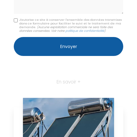
J'autorise ce site à conserver l'ensemble des données transmises
dans ce formulaire pour faciliter le suivi et le traitement de ma
demande.
(Aucune exploitation commerciale ne sera faite des
données conservées. Voir notre
politique de confidentialité
)
En savoir +