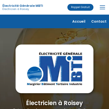
Aller
Électricité Générale MBTI
au
Rappel Gratuit
Électricien à Roisey
contenu
principal
Navigation secondaire
Accueil
Contact
Électricien à Roisey