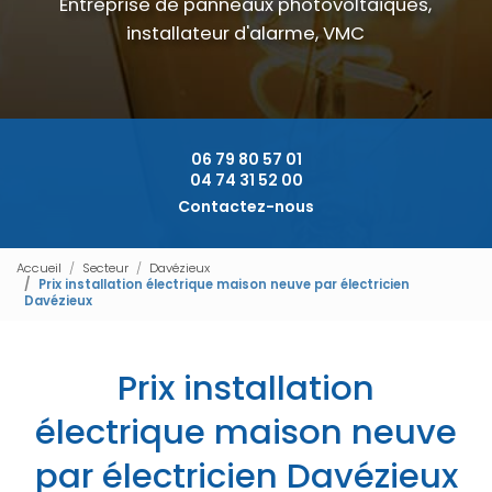
Entreprise de panneaux photovoltaïques,
installateur d'alarme, VMC
06 79 80 57 01
04 74 31 52 00
Contactez-nous
Accueil
Secteur
Davézieux
Prix installation électrique maison neuve par électricien
Davézieux
Prix installation
électrique maison neuve
par électricien Davézieux