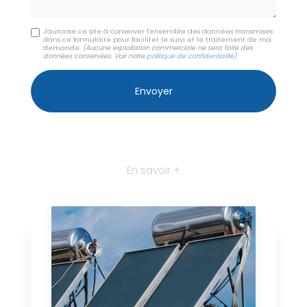
J'autorise ce site à conserver l'ensemble des données transmises
dans ce formulaire pour faciliter le suivi et le traitement de ma
demande.
(Aucune exploitation commerciale ne sera faite des
données conservées. Voir notre
politique de confidentialité
)
En savoir +