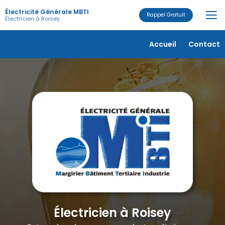
Aller
Électricité Générale MBTI
au
Rappel Gratuit
Électricien à Roisey
contenu
principal
Navigation secondaire
Accueil
Contact
Électricien à Roisey