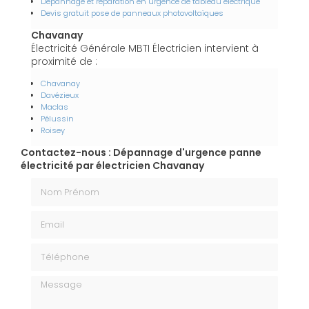
Dépannage et réparation en urgence de tableau électrique
Devis gratuit pose de panneaux photovoltaïques
Chavanay
Électricité Générale MBTI Électricien intervient à
proximité de :
Chavanay
Davézieux
Maclas
Pélussin
Roisey
Contactez-nous : Dépannage d'urgence panne
électricité par électricien Chavanay
Nom Prénom
Email
Téléphone
Message