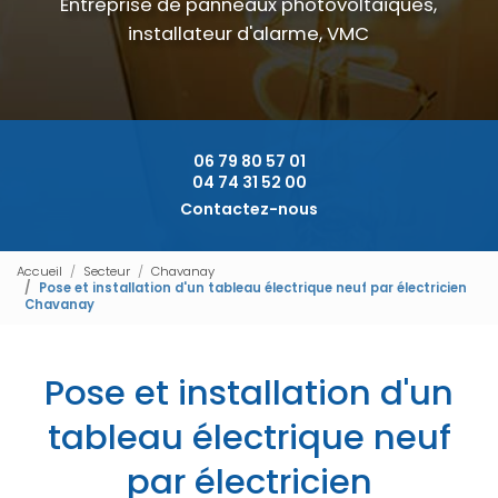
Entreprise de panneaux photovoltaïques,
installateur d'alarme, VMC
06 79 80 57 01
04 74 31 52 00
Contactez-nous
Accueil
Secteur
Chavanay
Pose et installation d'un tableau électrique neuf par électricien
Chavanay
Pose et installation d'un
tableau électrique neuf
par électricien