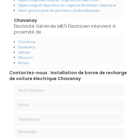
Dépannage électrique en urgence par électricien
Dépannage et réparation en urgence de tableau électrique
Devis gratuit pose de panneaux photovoltaïques
Chavanay
Électricité Générale MBTI Électricien intervient à
proximité de :
Chavanay
Davézieux
Maclas
Pélussin
Roisey
Contactez-nous : Installation de borne de recharge
de voiture électrique Chavanay
Nom Prénom
Email
Téléphone
Message