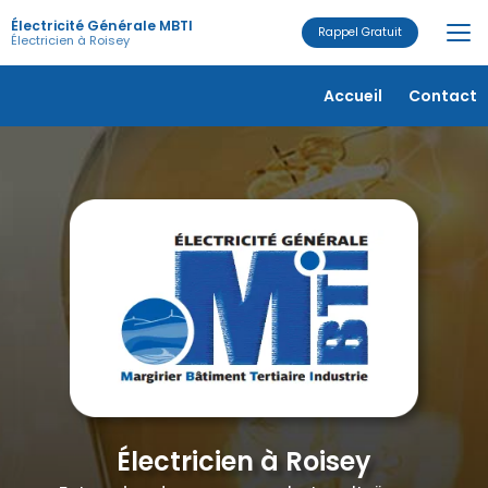
Aller
Électricité Générale MBTI
au
Rappel Gratuit
Électricien à Roisey
contenu
principal
Navigation secondaire
Accueil
Contact
Électricien à Roisey