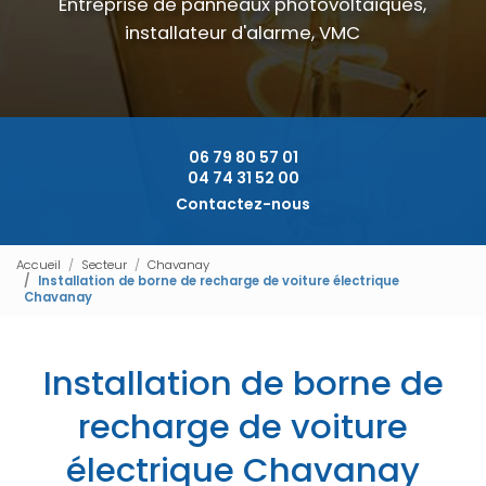
Entreprise de panneaux photovoltaïques,
installateur d'alarme, VMC
06 79 80 57 01
04 74 31 52 00
Contactez-nous
Accueil
Secteur
Chavanay
Installation de borne de recharge de voiture électrique
Chavanay
Installation de borne de
recharge de voiture
électrique Chavanay