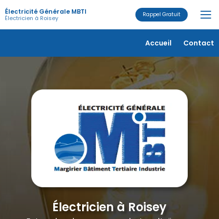
Aller
Électricité Générale MBTI
au
Rappel Gratuit
Électricien à Roisey
contenu
principal
Navigation secondaire
Accueil
Contact
Électricien à Roisey