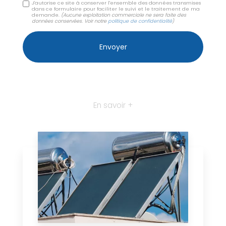
J'autorise ce site à conserver l'ensemble des données transmises
dans ce formulaire pour faciliter le suivi et le traitement de ma
demande.
(Aucune exploitation commerciale ne sera faite des
données conservées. Voir notre
politique de confidentialité
)
En savoir +