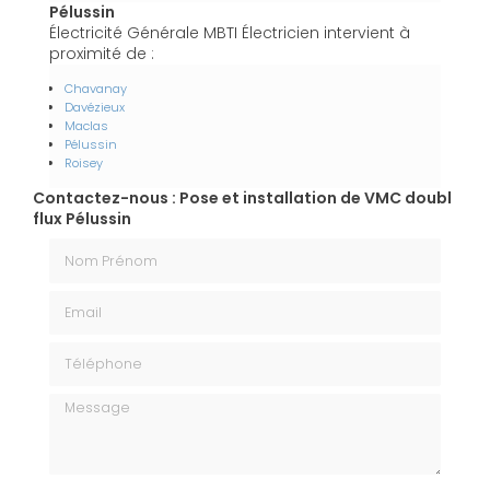
Pélussin
Électricité Générale MBTI Électricien intervient à
proximité de :
Chavanay
Davézieux
Maclas
Pélussin
Roisey
Contactez-nous : Pose et installation de VMC doubl
flux Pélussin
Nom Prénom
Email
Téléphone
Message