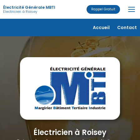
Aller
Électricité Générale MBTI
au
Rappel Gratuit
Électricien à Roisey
contenu
principal
Navigation secondaire
Accueil
Contact
Électricien à Roisey