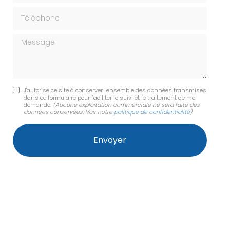
Téléphone
Message
J'autorise ce site à conserver l'ensemble des données transmises
dans ce formulaire pour faciliter le suivi et le traitement de ma
demande.
(Aucune exploitation commerciale ne sera faite des
données conservées. Voir notre
politique de confidentialité
)