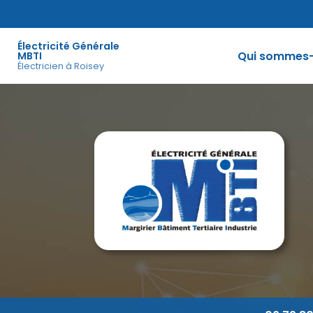
Aller
au
Navigation principale
contenu
Électricité Générale
principal
Qui sommes-
MBTI
Électricien à Roisey