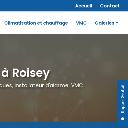
Navigation secondaire
Accueil
Contact
Climatisation et chauffage
VMC
Galeries
érale
Panneaux photovoltaïques
rusion
Électricité
rge électrique
Chauffage électrique
 à Roisey
VMC
ues, installateur d'alarme, VMC
Rappel Gratuit