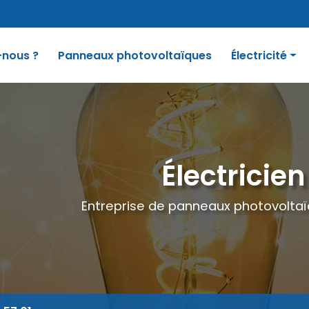
nous ?
Panneaux photovoltaïques
Électricité
Electricité gén
Alarme anti-int
Borne de recha
Électricien
Entreprise de panneaux photovoltaïq