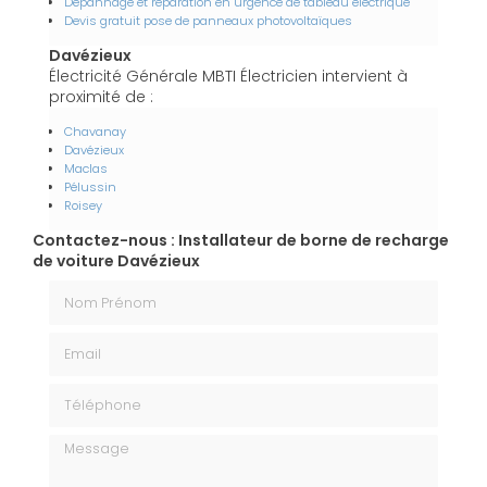
Dépannage et réparation en urgence de tableau électrique
Devis gratuit pose de panneaux photovoltaïques
Davézieux
Électricité Générale MBTI Électricien intervient à
proximité de :
Chavanay
Davézieux
Maclas
Pélussin
Roisey
Contactez-nous : Installateur de borne de recharge
de voiture Davézieux
Nom Prénom
Email
Téléphone
Message