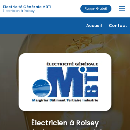
Aller
Électricité Générale MBTI
au
Rappel Gratuit
Électricien à Roisey
contenu
principal
Navigation secondaire
Accueil
Contact
Électricien à Roisey