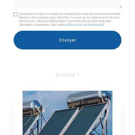
J'autorise ce site à conserver l'ensemble des données transmises
dans ce formulaire pour faciliter le suivi et le traitement de ma
demande.
(Aucune exploitation commerciale ne sera faite des
données conservées. Voir notre
politique de confidentialité
)
En savoir +