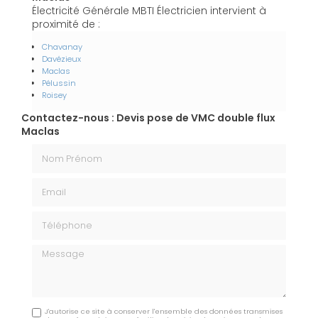
Électricité Générale MBTI Électricien intervient à
proximité de :
Chavanay
Davézieux
Maclas
Pélussin
Roisey
Contactez-nous : Devis pose de VMC double flux
Maclas
Nom Prénom
Email
Téléphone
Message
J'autorise ce site à conserver l'ensemble des données transmises