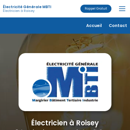
Aller
Électricité Générale MBTI
au
Rappel Gratuit
Électricien à Roisey
contenu
principal
Navigation secondaire
Accueil
Contact
Électricien à Roisey