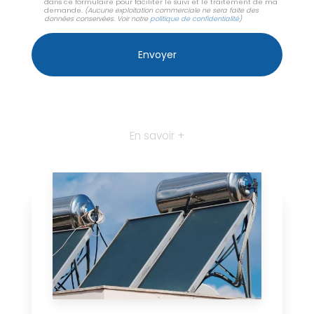
dans ce formulaire pour faciliter le suivi et le traitement de ma
demande.
(Aucune exploitation commerciale ne sera faite des
données conservées. Voir notre
politique de confidentialité
)
En savoir +