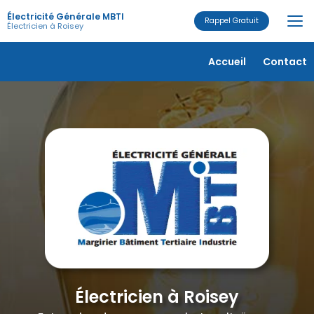
Aller
Électricité Générale MBTI
au
Rappel Gratuit
Électricien à Roisey
contenu
principal
Navigation secondaire
Accueil
Contact
Électricien à Roisey