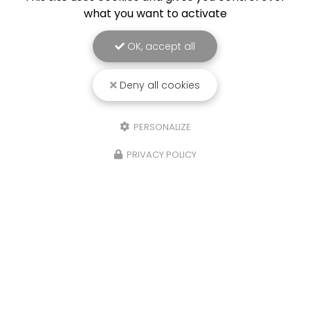
what you want to activate
OK, accept all
Deny all cookies
PERSONALIZE
PRIVACY POLICY
Électricien à Roisey
1087 route de la Garde
42520 ROISEY
06 79 80 57 01
04 74 31 52 00